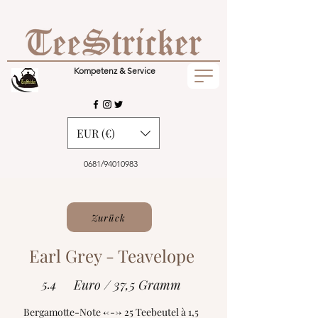
Kompetenz & Service
EUR (€)
0681/94010983
Zurück
Earl Grey - Teavelope
5.4
Euro / 37,5 Gramm
Bergamotte-Note <---> 25 Teebeutel à 1,5