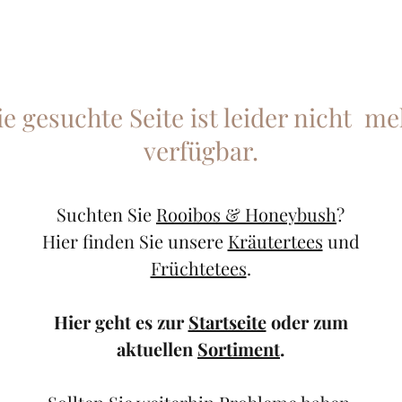
ie gesuchte Seite ist leider nicht me
verfügbar.
Suchten Sie
Rooibos & Honeybush
?
Hier finden Sie unsere
Kräutertees
und
Früchtetees
.
Hier geht es zur
Startseite
oder zum
aktuellen
Sortiment
.