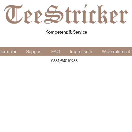
Kompetenz & Service
lformular
Support
FAQ
Impressum
Widerrufsrecht
0681/94010983