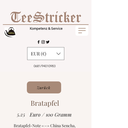
Kompetenz & Service
EUR (€)
0681/94010983
Zurück
Bratapfel
5.25
Euro / 100 Gramm
Bratapfel-Note <---> China Sencha,