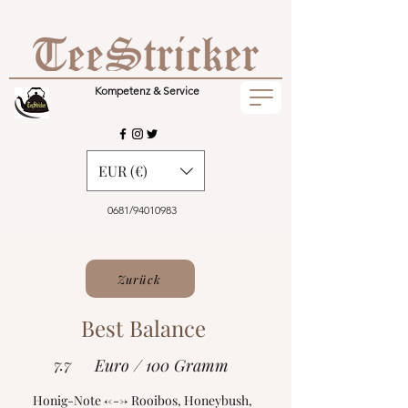
Kompetenz & Service
EUR (€)
0681/94010983
Zurück
Best Balance
7.7
Euro / 100 Gramm
Honig-Note <---> Rooibos, Honeybush,