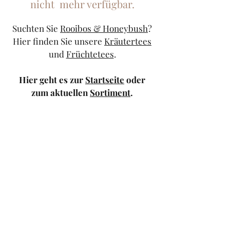
nicht mehr verfügbar.
Suchten Sie
Rooibos & Honeybush
?
Hier finden Sie unsere
Kräutertees
und
Früchtetees
.
Hier geht es zur
Startseite
oder
zum aktuellen
Sortiment
.
Sollten Sie weiterhin Probleme
haben, kontaktieren Sie uns doch
bitte über unser
Kontaktformular
oder schicken Sie uns eine
Mail
.
TeeStricker
teestricker@googlemail.com
—
0681/94010983
Trierer Str.1 66111
Saarbrücken — Europa-