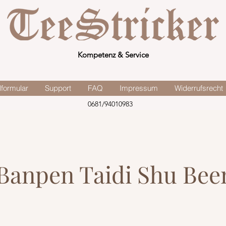
Kompetenz & Service
lformular
Support
FAQ
Impressum
Widerrufsrecht
0681/94010983
Banpen Taidi Shu Bee