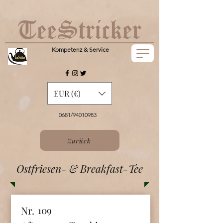
Kompetenz & Service
EUR (€)
0681/94010983
Zurück
Ostfriesen- & Breakfast-Tee
Nr.
109