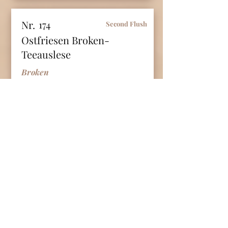
Nr.
174
Second Flush
Ostfriesen Broken-
Teeauslese
Broken
Euro / 100
Gramm
6.9
Ostfriesen-Tee <---> Herkunft:
Indien (Assam) <---> GFBOP <--->
Besonders ausgesuchte kraftvolle,
würzige Assamtees ergeben den
köstlichen und intensiven
Geschmack des beliebten
Klassikers.