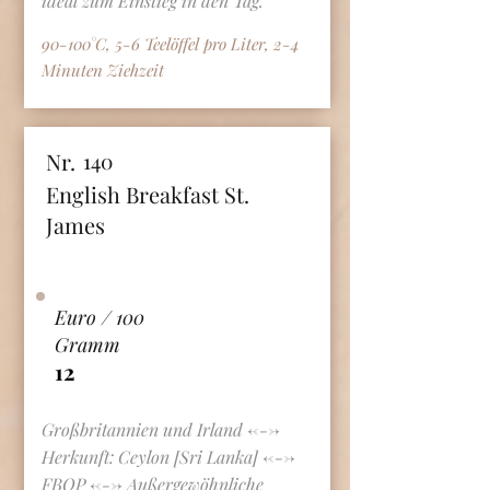
ideal zum Einstieg in den Tag.
90-100°C, 5-6 Teelöffel pro Liter, 2-4
Minuten Ziehzeit
Nr.
140
English Breakfast St.
James
Euro / 100
Gramm
12
Großbritannien und Irland <--->
Herkunft: Ceylon [Sri Lanka] <--->
FBOP <---> Außergewöhnliche