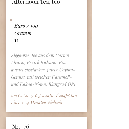
Afternoon Tea, bio
Euro / 100
Gramm
11
Eleganter Tee aus dem Garten
Ahinsa, Bezirk Ruhuna. Ein
ausdrucksstarker, purer Ceylon-
Genuss, mit weichen Karamell-
und Kakao-Noten. Blattgrad OP1
100°C, Ca. 5-6 gehäufte Teelöffel pro
Liter, 2-4 Minuten Ziehzeit
Nr.
176