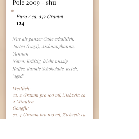
Pole 2009 - shu
Euro / ca. 357 Gramm
124
Nur als ganzer Cake erhältlich.
Taetea (Dayi), Xishuangbanna,
Yunnan
Noten: Kräftig, leicht nussig
Kaffee, dunkle Schokolade, weich,
"aged"
Westlich:
ca. 2 Gramm pro 100 ml, Ziehzeit: ca.
2 Minuten.
Gongfu:
ca. 4 Gramm pro 100 ml, Ziehzeit: ca.
30 Sekunden
bei weiteren Aufgüssen jeweils die
Ziehzeit etwas verlängern