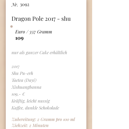
3092
Nr.
Dragon Pole 2017 - shu
Euro / 357 Gramm
109
nur als ganzer Cake erhältlich
2017
Shu Pu-erh
Taetea (Dayi)
Xishuangbanna
109,- €
Kräftig, leicht nussig
Kaffee, dunkle Schokolade
Zubereitung: 2 Gramm pro 100 ml
Ziehzeit: 2 Minuten