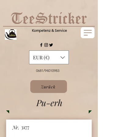
Kompetenz & Service
EUR (€)
0681/94010983
Zurück
Pu-erh
3177
Nr.