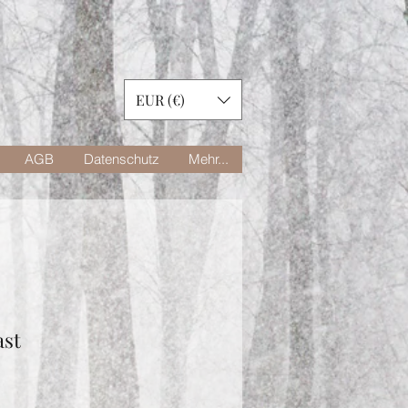
EUR (€)
AGB
Datenschutz
Mehr...
ast