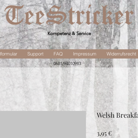
Kompetenz & Service
lformular
Support
FAQ
Impressum
Widerrufsrecht
0681/94010983
Welsh Breakf
Preis
3,95 €