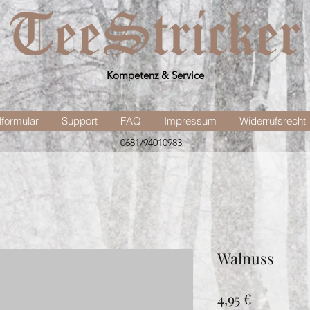
Kompetenz & Service
lformular
Support
FAQ
Impressum
Widerrufsrecht
0681/94010983
Walnuss
Preis
4,95 €