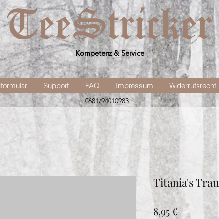
Kompetenz & Service
lformular
Support
FAQ
Impressum
Widerrufsrecht
0681/94010983
Titania's Tra
Preis
8,95 €