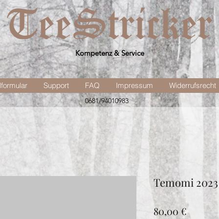
Kompetenz & Service
lformular
Support
FAQ
Impressum
Widerrufsrecht
0681/94010983
Temomi 2023
Preis
80,00 €