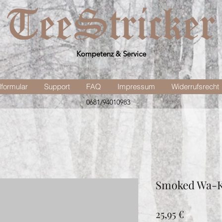
Kompetenz & Service
lformular
Support
FAQ
Impressum
Widerrufsrecht
0681/94010983
Smoked Wa-K
Preis
25,95 €