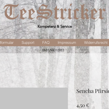
Kompetenz & Service
lformular
Support
FAQ
Impressum
Widerrufsrecht
0681/94010983
Sencha Pfirsi
Preis
4,50 €