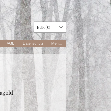
EUR (€)
AGB
Datenschutz
Mehr...
ragold