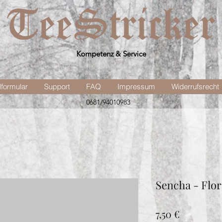
Kompetenz & Service
lformular
Support
FAQ
Impressum
Widerrufsrecht
0681/94010983
Sencha - Flo
Preis
7,50 €