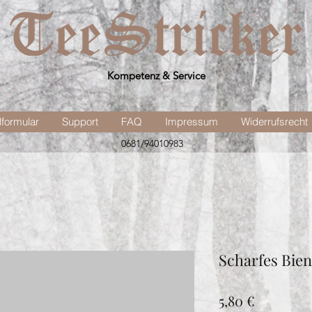
Kompetenz & Service
lformular
Support
FAQ
Impressum
Widerrufsrecht
0681/94010983
Scharfes Bie
Preis
5,80 €