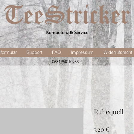
Kompetenz & Service
lformular
Support
FAQ
Impressum
Widerrufsrecht
0681/94010983
Ruhequell
Preis
7,20 €