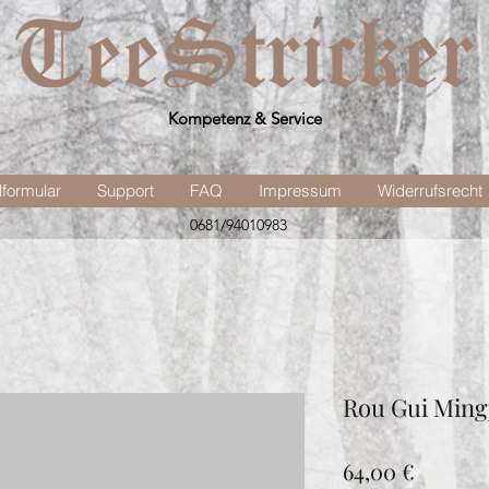
Kompetenz & Service
lformular
Support
FAQ
Impressum
Widerrufsrecht
0681/94010983
Rou Gui Ming
Preis
64,00 €