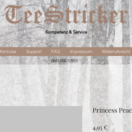
Kompetenz & Service
lformular
Support
FAQ
Impressum
Widerrufsrecht
0681/94010983
Princess Pea
Preis
4,95 €