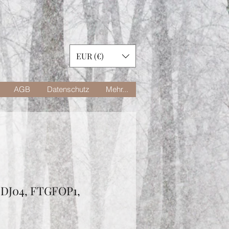
EUR (€)
AGB
Datenschutz
Mehr...
 DJ04, FTGFOP1,