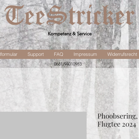
Kompetenz & Service
lformular
Support
FAQ
Impressum
Widerrufsrecht
0681/94010983
Phoobsering,
Flugtee 2024