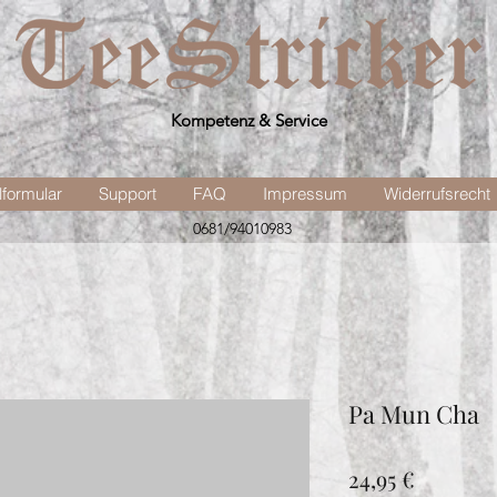
Kompetenz & Service
lformular
Support
FAQ
Impressum
Widerrufsrecht
0681/94010983
Pa Mun Cha
Preis
24,95 €