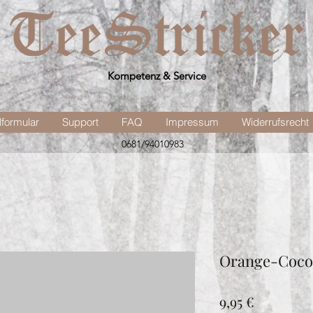
Kompetenz & Service
lformular
Support
FAQ
Impressum
Widerrufsrecht
0681/94010983
Orange-Coco
Preis
9,95 €