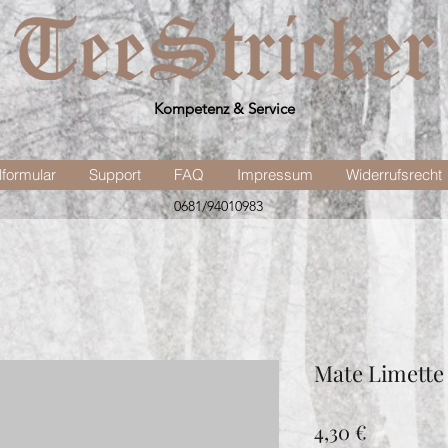
Kompetenz & Service
lformular
Support
FAQ
Impressum
Widerrufsrecht
0681/94010983
Mate Limette
Preis
4,30 €