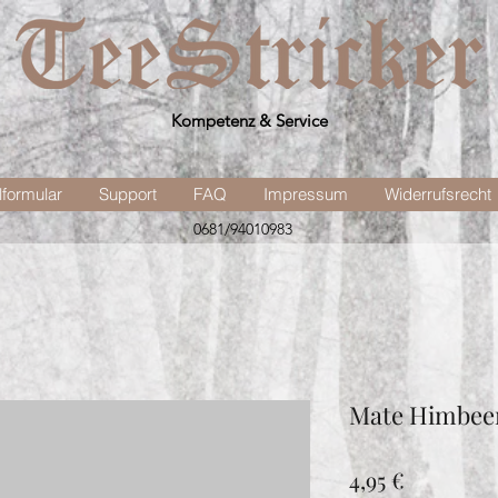
Kompetenz & Service
lformular
Support
FAQ
Impressum
Widerrufsrecht
0681/94010983
Mate Himbee
Preis
4,95 €