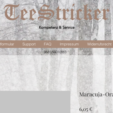
Kompetenz & Service
lformular
Support
FAQ
Impressum
Widerrufsrecht
0681/94010983
Maracuja-Or
Preis
6,05 €