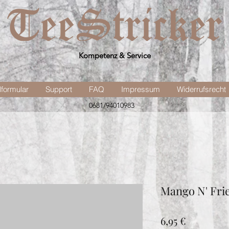
Kompetenz & Service
lformular
Support
FAQ
Impressum
Widerrufsrecht
0681/94010983
Mango N' Fri
Preis
6,95 €