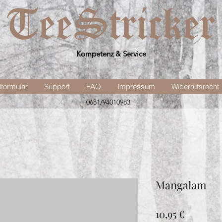
Kompetenz & Service
lformular
Support
FAQ
Impressum
Widerrufsrecht
0681/94010983
Mangalam
Preis
10,95 €