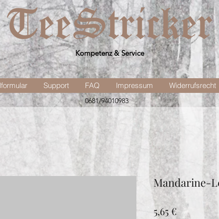
Kompetenz & Service
lformular
Support
FAQ
Impressum
Widerrufsrecht
0681/94010983
Mandarine-L
Preis
5,65 €