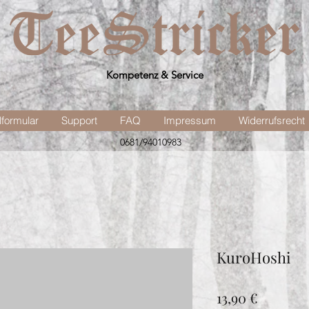
Kompetenz & Service
lformular
Support
FAQ
Impressum
Widerrufsrecht
0681/94010983
KuroHoshi
Preis
13,90 €