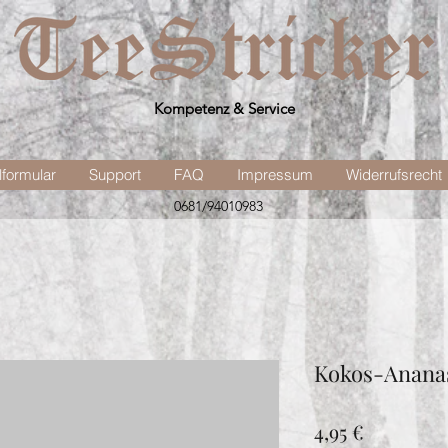
Kompetenz & Service
lformular
Support
FAQ
Impressum
Widerrufsrecht
0681/94010983
Kokos-Anana
Preis
4,95 €