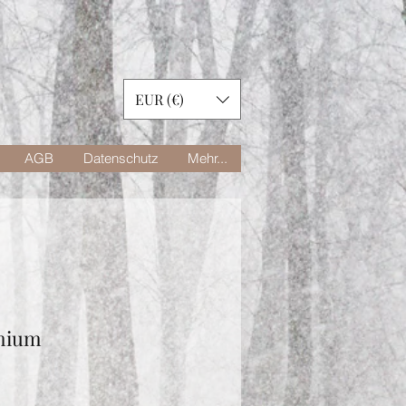
EUR (€)
AGB
Datenschutz
Mehr...
mium