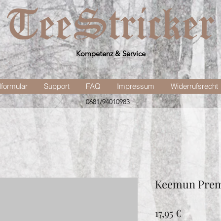
Kompetenz & Service
lformular
Support
FAQ
Impressum
Widerrufsrecht
0681/94010983
Keemun Pre
Preis
17,95 €