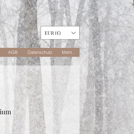
EUR (€)
AGB
Datenschutz
Mehr...
mium