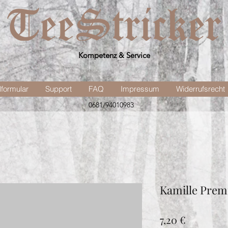
Kompetenz & Service
lformular
Support
FAQ
Impressum
Widerrufsrecht
0681/94010983
Kamille Pre
Preis
7,20 €