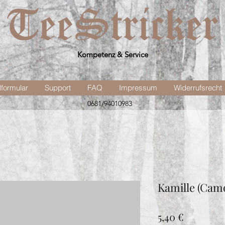
Kompetenz & Service
lformular
Support
FAQ
Impressum
Widerrufsrecht
0681/94010983
Kamille (Camo
Preis
5,40 €