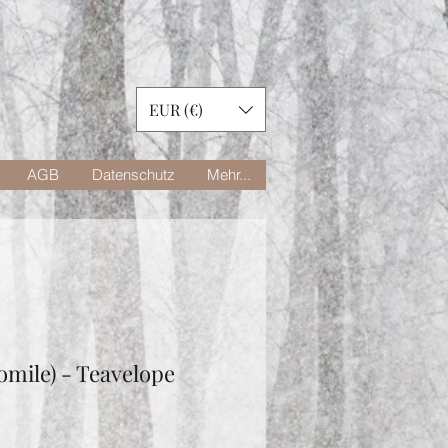
EUR (€)
AGB
Datenschutz
Mehr...
mile) - Teavelope