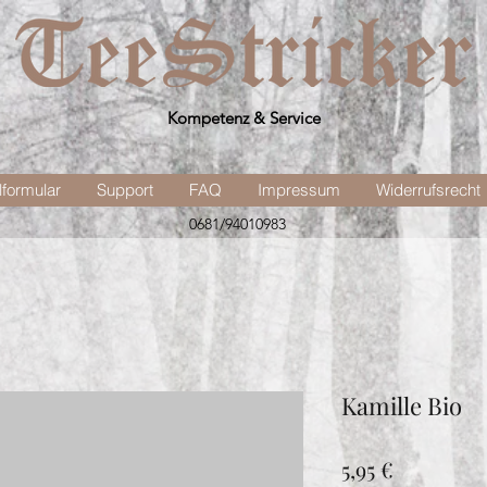
Kompetenz & Service
lformular
Support
FAQ
Impressum
Widerrufsrecht
0681/94010983
Kamille Bio
Preis
5,95 €