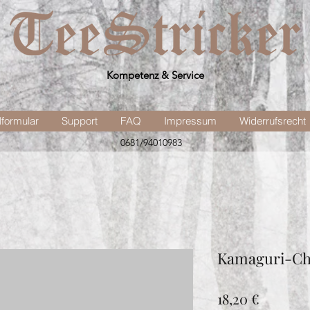
Kompetenz & Service
lformular
Support
FAQ
Impressum
Widerrufsrecht
0681/94010983
Kamaguri-C
Preis
18,20 €