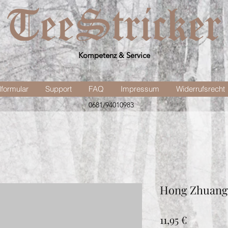
Kompetenz & Service
lformular
Support
FAQ
Impressum
Widerrufsrecht
0681/94010983
Hong Zhuang
Preis
11,95 €