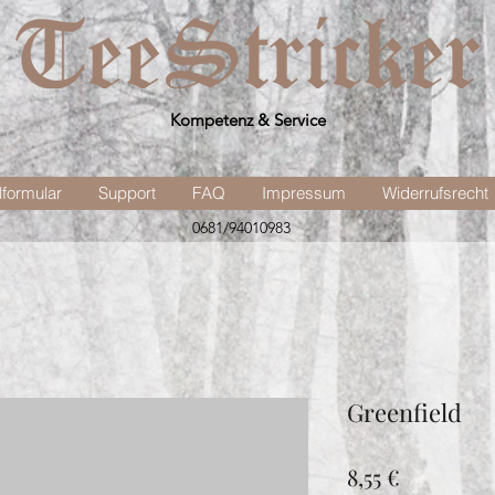
Kompetenz & Service
lformular
Support
FAQ
Impressum
Widerrufsrecht
0681/94010983
Greenfield
Preis
8,55 €