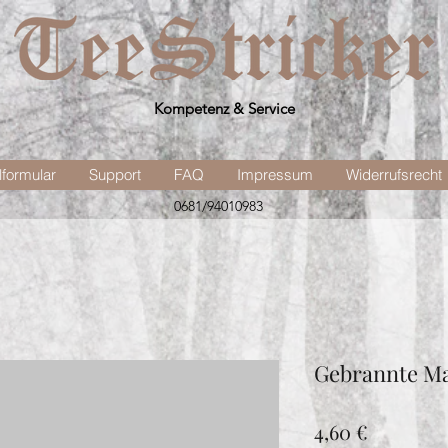
Kompetenz & Service
lformular
Support
FAQ
Impressum
Widerrufsrecht
0681/94010983
Gebrannte M
Preis
4,60 €