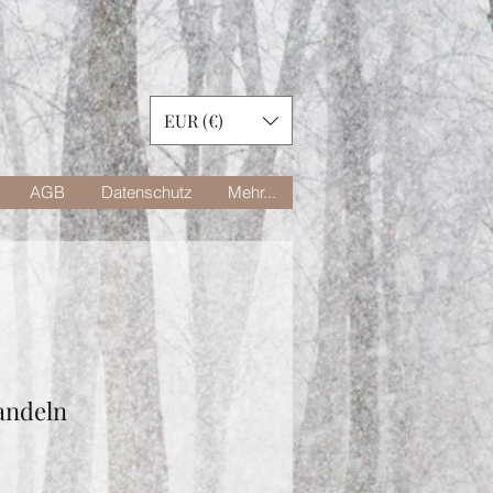
EUR (€)
AGB
Datenschutz
Mehr...
andeln