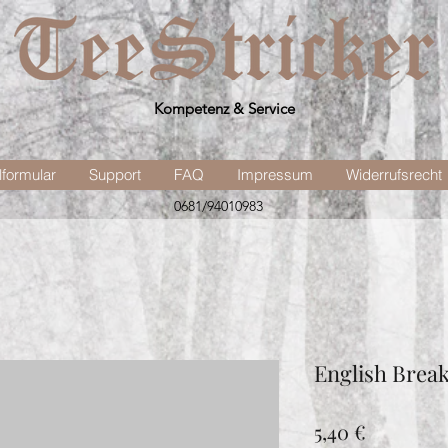
Kompetenz & Service
lformular
Support
FAQ
Impressum
Widerrufsrecht
0681/94010983
English Break
Preis
5,40 €