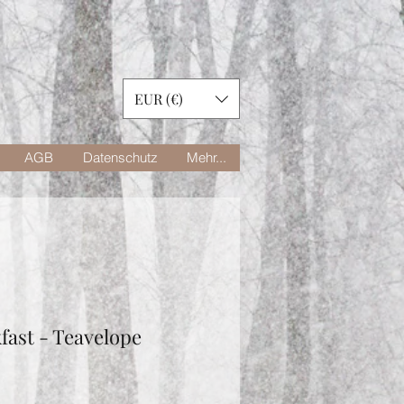
EUR (€)
AGB
Datenschutz
Mehr...
fast - Teavelope