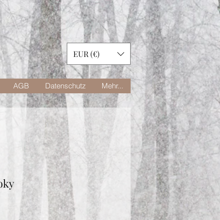
EUR (€)
AGB
Datenschutz
Mehr...
oky