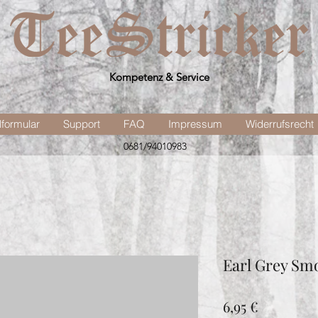
Kompetenz & Service
lformular
Support
FAQ
Impressum
Widerrufsrecht
0681/94010983
Earl Grey Sm
Preis
6,95 €