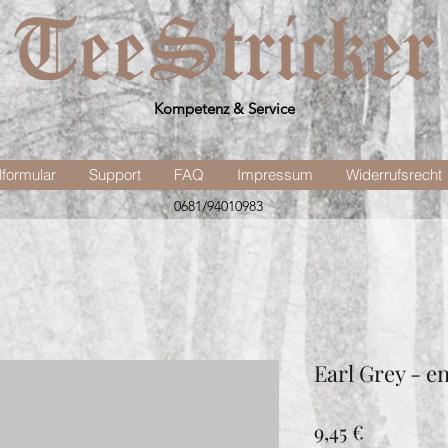
Kompetenz & Service
lformular
Support
FAQ
Impressum
Widerrufsrecht
0681/94010983
Earl Grey - en
Preis
9,45 €