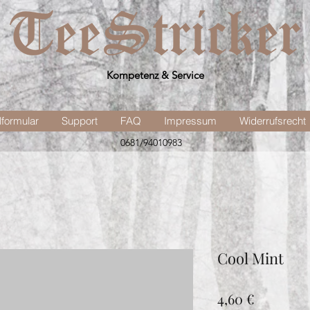
Kompetenz & Service
lformular
Support
FAQ
Impressum
Widerrufsrecht
0681/94010983
Cool Mint
Preis
4,60 €