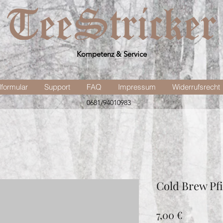
Kompetenz & Service
lformular
Support
FAQ
Impressum
Widerrufsrecht
0681/94010983
Cold Brew Pf
Preis
7,00 €