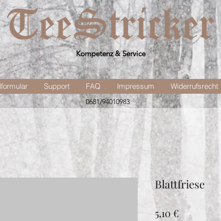
Kompetenz & Service
lformular
Support
FAQ
Impressum
Widerrufsrecht
0681/94010983
Blattfriese
Preis
5,10 €