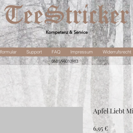
Kompetenz & Service
lformular
Support
FAQ
Impressum
Widerrufsrecht
0681/94010983
Apfel Liebt M
Preis
6,95 €