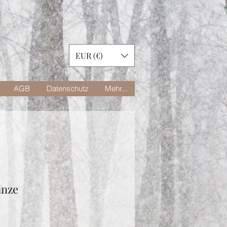
EUR (€)
AGB
Datenschutz
Mehr...
inze