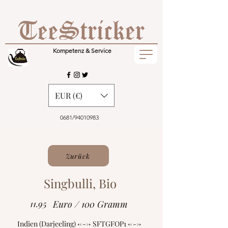
Kompetenz & Service
EUR (€)
0681/94010983
Zurück
Singbulli, Bio
11.95
Euro / 100 Gramm
Indien (Darjeeling) <---> SFTGFOP1 <--->