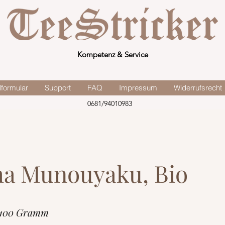
Kompetenz & Service
lformular
Support
FAQ
Impressum
Widerrufsrecht
0681/94010983
ha Munouyaku, Bio
 100 Gramm