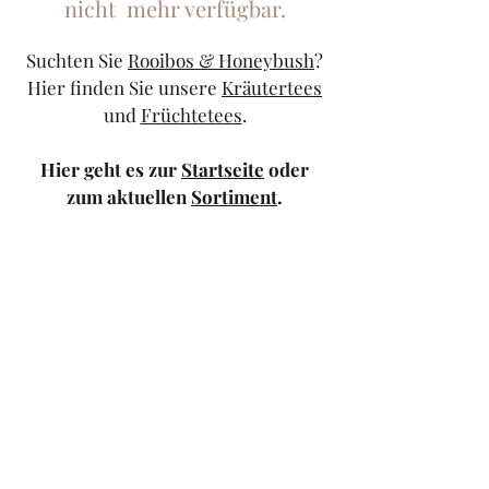
nicht mehr verfügbar.
Suchten Sie
Rooibos & Honeybush
?
Hier finden Sie unsere
Kräutertees
und
Früchtetees
.
Hier geht es zur
Startseite
oder
zum aktuellen
Sortiment
.
Sollten Sie weiterhin Probleme
haben, kontaktieren Sie uns doch
bitte über unser
Kontaktformular
oder schicken Sie uns eine
Mail
.
TeeStricker
teestricker@googlemail.com
—
0681/94010983
Trierer Str.1 66111
Saarbrücken — Europa-