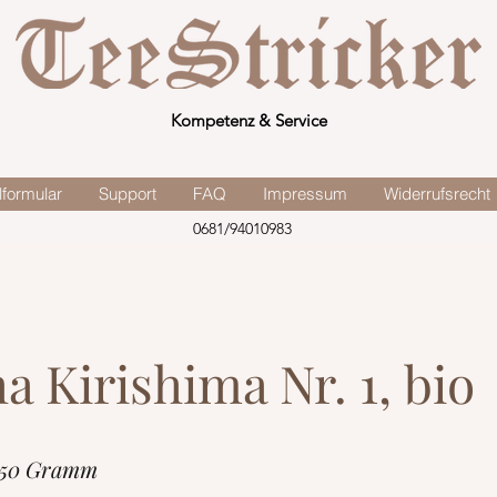
Kompetenz & Service
lformular
Support
FAQ
Impressum
Widerrufsrecht
0681/94010983
a Kirishima Nr. 1, bio
 50 Gramm