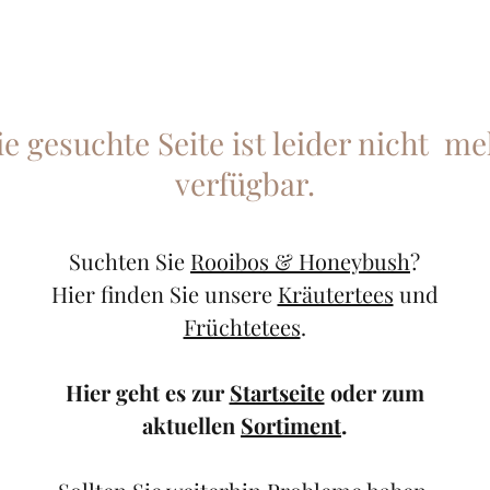
ie gesuchte Seite ist leider nicht me
verfügbar.
Suchten Sie
Rooibos & Honeybush
?
Hier finden Sie unsere
Kräutertees
und
Früchtetees
.
Hier geht es zur
Startseite
oder zum
aktuellen
Sortiment
.