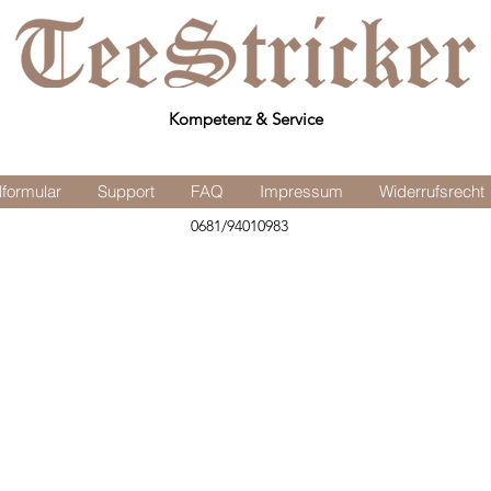
Kompetenz & Service
lformular
Support
FAQ
Impressum
Widerrufsrecht
0681/94010983